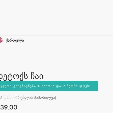
ქართული
დეტოქს ჩაი
ᲔᲙᲕᲔᲗᲐ ᲒᲐᲘᲒᲖᲐᲕᲜᲔᲑᲐ 4 ᲡᲐᲐᲗᲡᲐ ᲓᲐ 9 ᲬᲣᲗᲨᲘ ᲓᲦᲔᲡ!
16
(მომხმარებლის მიმოხილვა)
ის
€
39.00