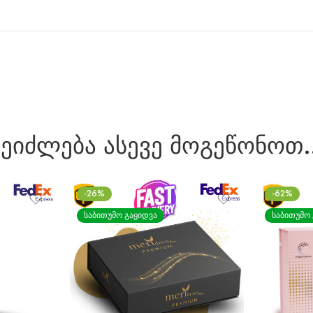
შეიძლება ასევე მოგეწონოთ
-62%
-44%
ᲡᲐᲑᲘᲗᲣᲛᲝ ᲒᲐᲧᲘᲓᲕᲐ
ᲡᲐᲑᲘᲗᲣᲛᲝ