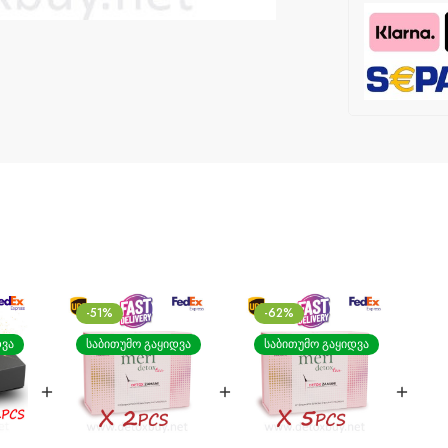
-51%
-62%
ᲓᲕᲐ
ᲡᲐᲑᲘᲗᲣᲛᲝ ᲒᲐᲧᲘᲓᲕᲐ
ᲡᲐᲑᲘᲗᲣᲛᲝ ᲒᲐᲧᲘᲓᲕᲐ