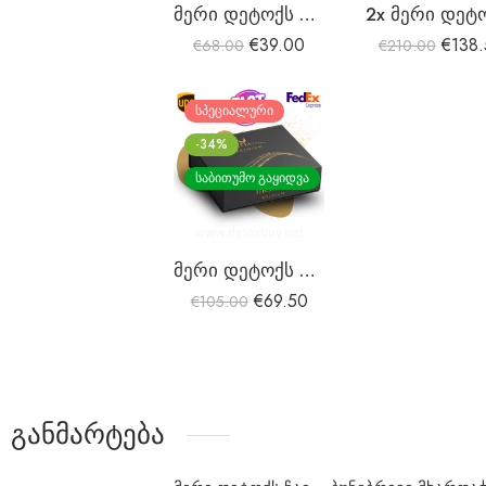
მერი დეტოქს ჩაი
€
39.00
€
138
€
68.00
€
210.00
ᲡᲞᲔᲪᲘᲐᲚᲣᲠᲘ
-34%
ᲡᲐᲑᲘᲗᲣᲛᲝ ᲒᲐᲧᲘᲓᲕᲐ
მერი დეტოქს პრემიუმი
€
69.50
€
105.00
განმარტება