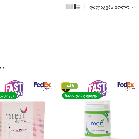
დალაგება
ბოლო
…
-61%
 ᲒᲐᲧᲘᲓᲕᲐ
ᲡᲐᲑᲘᲗᲣᲛᲝ ᲒᲐᲧᲘᲓᲕᲐ