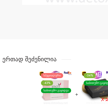
ერთად შეძენილია
ᲡᲞᲔᲪᲘᲐᲚᲣᲠᲘ
-34%
-43%
ᲡᲐᲑᲘᲗᲣᲛᲝ ᲒᲐᲧᲘ
ᲡᲐᲑᲘᲗᲣᲛᲝ ᲒᲐᲧᲘᲓᲕᲐ