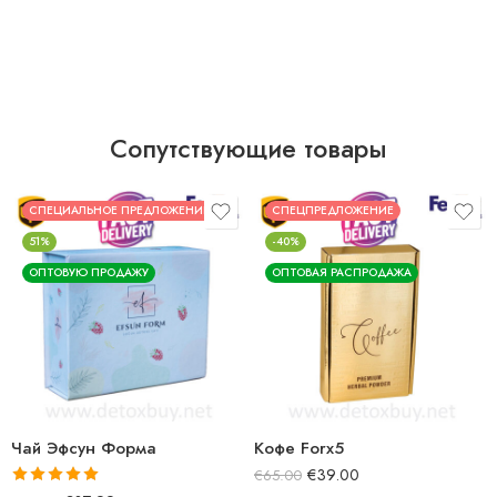
Сопутствующие товары
СПЕЦИАЛЬНОЕ ПРЕДЛОЖЕНИЕ
СПЕЦПРЕДЛОЖЕНИЕ
51%
-40%
ОПТОВУЮ ПРОДАЖУ
ОПТОВАЯ РАСПРОДАЖА
Чай Эфсун Форма
Кофе Forx5
€
39.00
€
65.00
Фильм