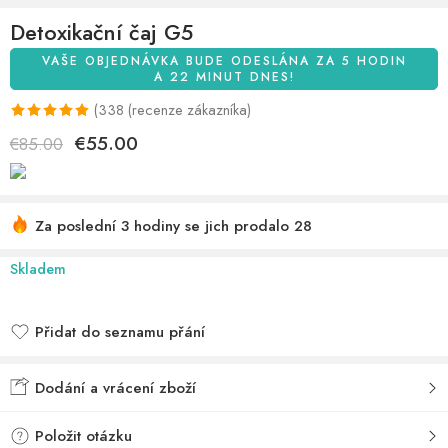
Detoxikační čaj G5
VAŠE OBJEDNÁVKA BUDE ODESLÁNA ZA 5 HODIN
A 22 MINUT DNES!
(
338
(recenze zákazníka)
Na základě
338
€
55.00
€
85.00
zákaznických
recenzí
získal
Za poslední 3 hodiny se jich prodalo 28
hodnocení
Pospěšte si! Více než 45 lidí má toto ve svých nákupních
5,00
z 5,00
Skladem
košících
Přidat do seznamu přání
Přidáno do seznamu přání
Dodání a vrácení zboží
Položit otázku