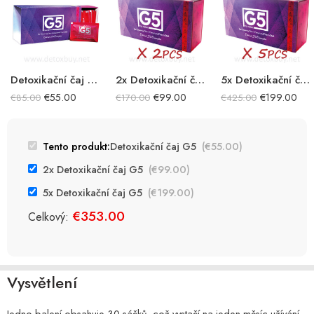
Detoxikační čaj G5
2x Detoxikační čaj G5
5x Detoxikační čaj G5
€
55.00
€
99.00
€
199.00
€
85.00
€
170.00
€
425.00
Tento produkt:
Detoxikační čaj G5
(
€
55.00
)
2x Detoxikační čaj G5
(
€
99.00
)
5x Detoxikační čaj G5
(
€
199.00
)
€
353.00
Celkový:
Vysvětlení
Jedno balení obsahuje 30 sáčků, což vystačí na jeden měsíc užívání.