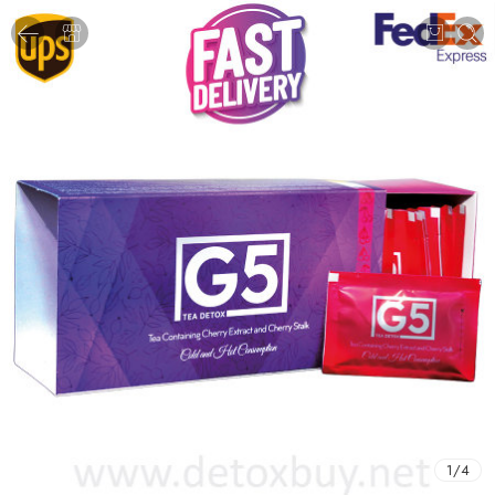
1
/
4