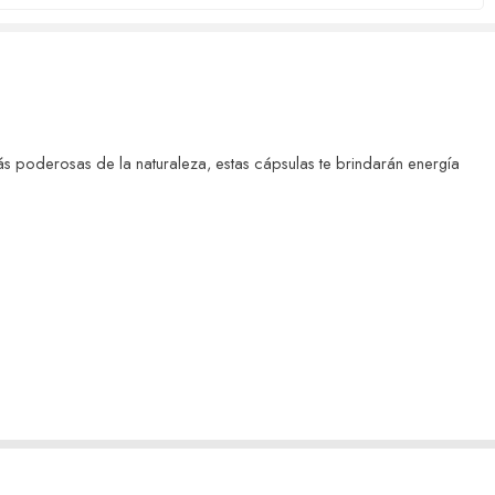
ás poderosas de la naturaleza, estas cápsulas te brindarán energía
celerar el metabolismo, ayuda a reducir los depósitos de grasa no
. Revitaliza tu piel, combatiendo los signos del envejecimiento y
us uñas se vuelvan más fuertes y saludables.
el uso regular de las cápsulas de colágeno G5, recuperarás tu energía