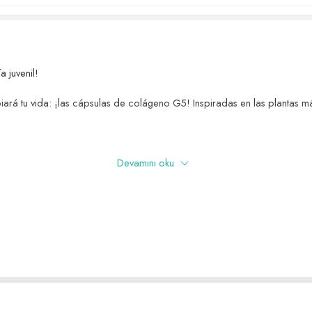
a juvenil!
rá tu vida: ¡las cápsulas de colágeno G5! Inspiradas en las plantas m
Devamını oku
 cápsulas de colágeno G5 también contribuye a la quema de grasa. Al a
rpo más en forma y firme ya no es un sueño!
ta calidad para fortalecer la belleza natural de tu piel, cabello y uñas
n y arrugas. Fortalece tu cabello, aumentando su brillo, y ayuda a que t
s, se absorbe rápidamente y surte efecto fácilmente en el cuerpo. Con 
fuera y lograrás el cuerpo que siempre has soñado.