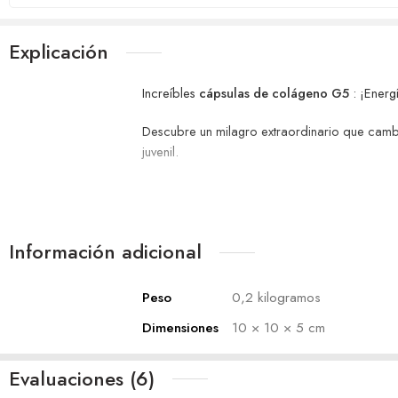
Explicación
Increíbles
cápsulas de colágeno G5
: ¡Energí
Descubre un milagro extraordinario que cambia
juvenil.
La fórmula especial a base de hierbas de las
Información adicional
deseados. Con el uso regular, ¡lograr un cue
Cada cápsula está formulada con colágeno de al
Peso
0,2 kilogramos
reduciendo la apariencia de líneas de expresió
Dimensiones
10 × 10 × 5 cm
Esta cápsula única, con ingredientes naturale
juvenil, te verás más bella por dentro y por 
Evaluaciones (6)