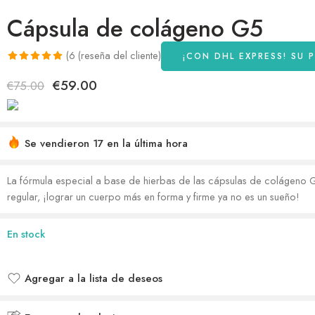
Cápsula de colágeno G5
(
6
(reseña del cliente)
¡CON DHL EXPRESS! SU 
Según
4
€
59.00
€
75.00
opiniones
de clientes,
recibió una
calificación
Se vendieron 17 en la última hora
de 5,00
¡Date prisa! Más de 4 personas lo tienen en sus carritos
sobre 5
La fórmula especial a base de hierbas de las cápsulas de colágeno G
regular, ¡lograr un cuerpo más en forma y firme ya no es un sueño!
En stock
Agregar a la lista de deseos
Agregado a la lista de deseos