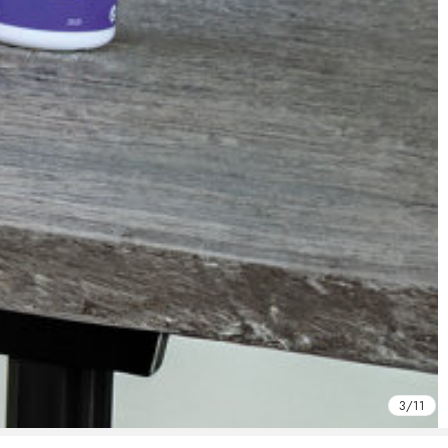
3
/
11