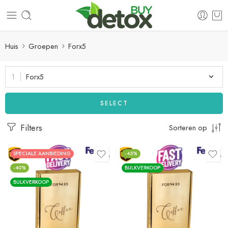
Huis
Groepen
Forx5
Forx5
SELECT
Filters
Sorteren op
SPECIALE AANBIEDING
-45%
-40%
BULKVERKOOP
BULKVERKOOP