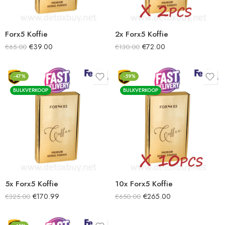
Forx5 Koffie
2x Forx5 Koffie
€
39.00
€
72.00
€
65.00
€
130.00
-47%
-59%
BULKVERKOOP
BULKVERKOOP
5x Forx5 Koffie
10x Forx5 Koffie
€
170.99
€
265.00
€
325.00
€
650.00