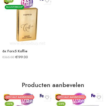
-45%
BULKVERKOOP
6x Forx5 Koffie
€
199.00
€
365.00
Producten aanbevelen
SPECIALE AANBIEDING
SPECIALE AANBIEDING
-33%
-26%