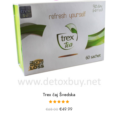
Trex čaj Švedska
Prejel je
€
49.99
€
68.00
oceno
5,00