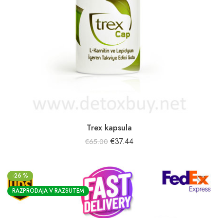
Trex kapsula
€
37.44
€
65.00
-26 %
RAZPRODAJA V RAZSUTEM