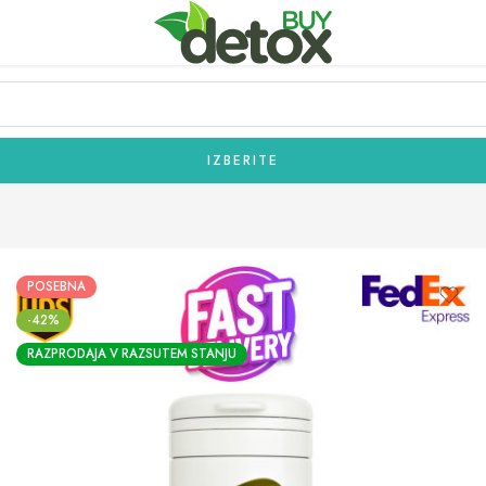
IZBERITE
POSEBNA
-42%
RAZPRODAJA V RAZSUTEM STANJU