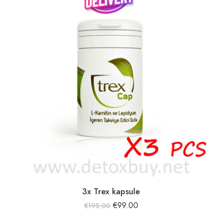
3x Trex kapsule
€
99.00
€
195.00