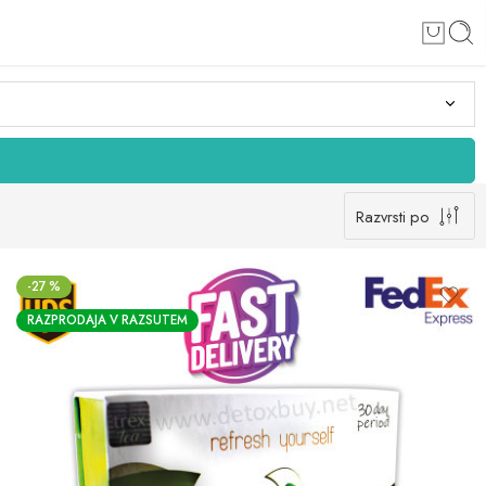
Razvrsti po
-27 %
RAZPRODAJA V RAZSUTEM