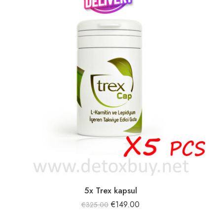
5x Trex kapsul
€
149.00
€
325.00