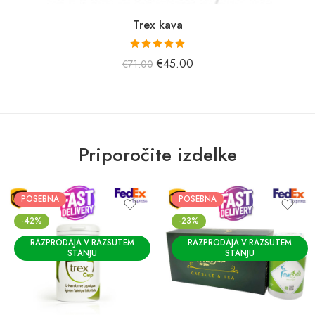
Trex kava
Prejel je
€
45.00
€
71.00
oceno
5,00
od 5.
Priporočite izdelke
POSEBNA
POSEBNA
-42%
-23%
RAZPRODAJA V RAZSUTEM
RAZPRODAJA V RAZSUTEM
STANJU
STANJU