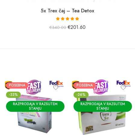
5x Trex čaj – Tea Detox
Prejel je
€
201.60
€
340.00
oceno
5,00
od 5.
POSEBNA
POSEBNA
-33%
-26%
RAZPRODAJA V RAZSUTEM
RAZPRODAJA V RAZSUTEM
STANJU
STANJU