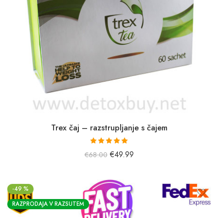
Trex čaj – razstrupljanje s čajem
Prejel je
€
49.99
€
68.00
oceno
5,00
od 5.
-49 %
RAZPRODAJA V RAZSUTEM