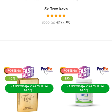
5x Trex kava
Prejel je
€
174.99
€
222.00
oceno
5,00
od 5.
POSEBNA
POSEBNA
-40%
-35%
RAZPRODAJA V RAZSUTEM
RAZPRODAJA V RAZSUTEM
STANJU
STANJU