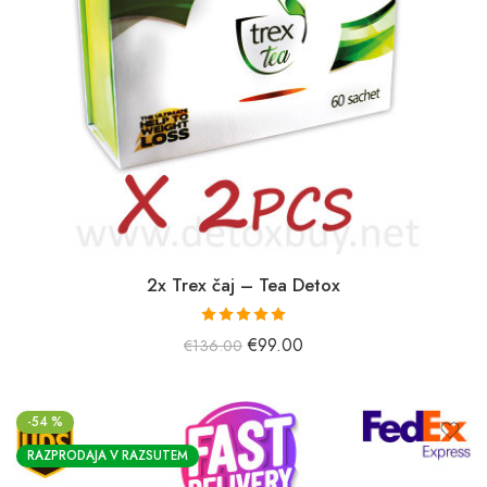
2x Trex čaj – Tea Detox
Prejel je
€
99.00
€
136.00
oceno
5,00
od 5.
-54 %
RAZPRODAJA V RAZSUTEM