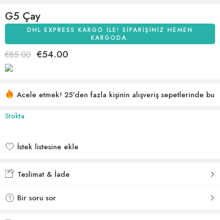
G5 Çay
DHL EXPRESS KARGO ILE! SIPARIŞINIZ HEMEN
KARGODA.
€
54.00
€
85.00
Acele etmek! 25'den fazla kişinin alışveriş sepetlerinde bu
var
24 son 3 saat içinde satıldı
Stokta
İstek listesine ekle
İstek listesine eklendi
Teslimat & İade
Bir soru sor