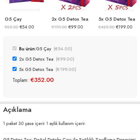
G5 Çay
2x G5 Detox Tea
5x G5 Detox Tea
€
54.00
€
99.00
€
199.00
€
85.00
€
170.00
€
425.00
Bu ürün:
G5 Çay
(
€
54.00
)
2x G5 Detox Tea
(
€
99.00
)
5x G5 Detox Tea
(
€
199.00
)
€
352.00
Toplam:
Açıklama
1 paket 30 şase içerir 1 aylık kullanım içerir.
G5 Detox Tea: Doğal Detoks Çayı ile Sağlıklı Zayıflama Deneyimi