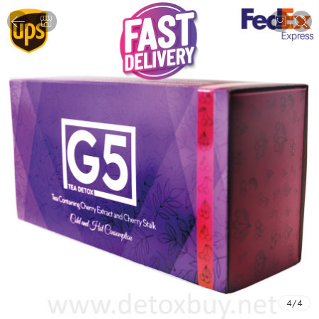
4
/
4