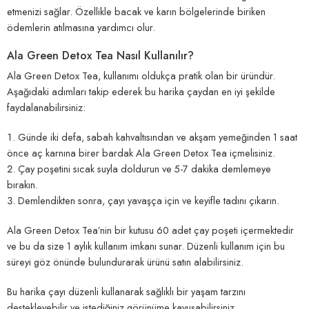
etmenizi sağlar. Özellikle bacak ve karın bölgelerinde biriken
ödemlerin atılmasına yardımcı olur.
Ala Green Detox Tea Nasıl Kullanılır?
Ala Green Detox Tea, kullanımı oldukça pratik olan bir üründür.
Aşağıdaki adımları takip ederek bu harika çaydan en iyi şekilde
faydalanabilirsiniz:
Günde iki defa, sabah kahvaltısından ve akşam yemeğinden 1 saat
önce aç karnına birer bardak Ala Green Detox Tea içmelisiniz.
Çay poşetini sıcak suyla doldurun ve 5-7 dakika demlemeye
bırakın.
Demlendikten sonra, çayı yavaşça için ve keyifle tadını çıkarın.
Ala Green Detox Tea’nin bir kutusu 60 adet çay poşeti içermektedir
ve bu da size 1 aylık kullanım imkanı sunar. Düzenli kullanım için bu
süreyi göz önünde bulundurarak ürünü satın alabilirsiniz.
Bu harika çayı düzenli kullanarak sağlıklı bir yaşam tarzını
destekleyebilir ve istediğiniz görünüme kavuşabilirsiniz.