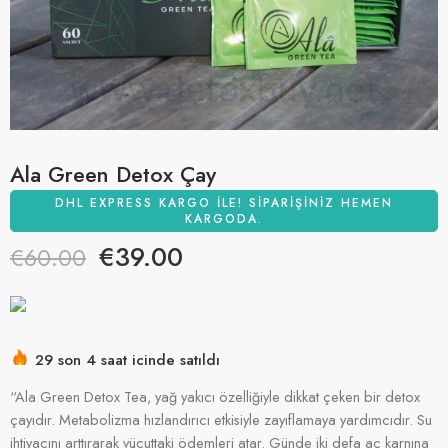
Ala Green Detox Çay
DHL EXPRESS KARGO ILE! SIPARIŞINIZ HEMEN
KARGODA.
€
39.00
€
60.00
29 son 4 saat içinde satıldı
Acele etmek! 88'den fazla kişinin alışveriş sepetlerinde bu
“Ala Green Detox Tea, yağ yakıcı özelliğiyle dikkat çeken bir detox
var
çayıdır. Metabolizma hızlandırıcı etkisiyle zayıflamaya yardımcıdır. Su
ihtiyacını arttırarak vücuttaki ödemleri atar. Günde iki defa aç karnına