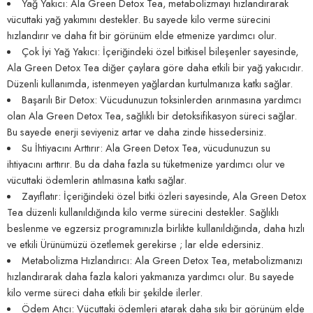
Yağ Yakıcı: Ala Green Detox Tea, metabolizmayı hızlandırarak
vücuttaki yağ yakımını destekler. Bu sayede kilo verme sürecini
hızlandırır ve daha fit bir görünüm elde etmenize yardımcı olur.
Çok İyi Yağ Yakıcı: İçeriğindeki özel bitkisel bileşenler sayesinde,
Ala Green Detox Tea diğer çaylara göre daha etkili bir yağ yakıcıdır.
Düzenli kullanımda, istenmeyen yağlardan kurtulmanıza katkı sağlar.
Başarılı Bir Detox: Vücudunuzun toksinlerden arınmasına yardımcı
olan Ala Green Detox Tea, sağlıklı bir detoksifikasyon süreci sağlar.
Bu sayede enerji seviyeniz artar ve daha zinde hissedersiniz.
Su İhtiyacını Arttırır: Ala Green Detox Tea, vücudunuzun su
ihtiyacını arttırır. Bu da daha fazla su tüketmenize yardımcı olur ve
vücuttaki ödemlerin atılmasına katkı sağlar.
Zayıflatır: İçeriğindeki özel bitki özleri sayesinde, Ala Green Detox
Tea düzenli kullanıldığında kilo verme sürecini destekler. Sağlıklı
beslenme ve egzersiz programınızla birlikte kullanıldığında, daha hızlı
ve etkili Ürünümüzü özetlemek gerekirse ; lar elde edersiniz.
Metabolizma Hızlandırıcı: Ala Green Detox Tea, metabolizmanızı
hızlandırarak daha fazla kalori yakmanıza yardımcı olur. Bu sayede
kilo verme süreci daha etkili bir şekilde ilerler.
Ödem Atıcı: Vücuttaki ödemleri atarak daha sıkı bir görünüm elde