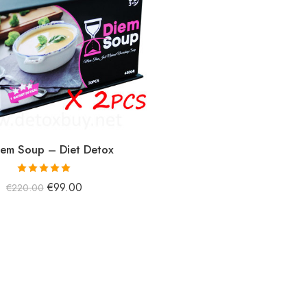
iem Soup – Diet Detox
5 üzerinden
€
99.00
€
220.00
5.00
oy aldı