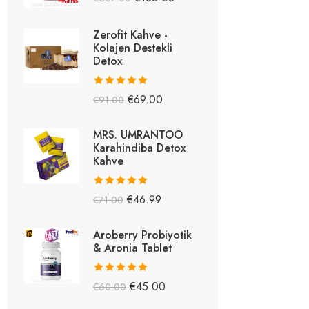
5.26
oy aldı
Zerofit Kahve -
Kolajen Destekli
Detox
5 üzerinden
€
69.00
€
91.00
5.15
oy aldı
MRS. UMRANTOO
Karahindiba Detox
Kahve
5 üzerinden
€
46.99
€
71.00
5.08
oy aldı
Aroberry Probiyotik
& Aronia Tablet
5 üzerinden
€
45.00
€
60.00
5.03
oy aldı