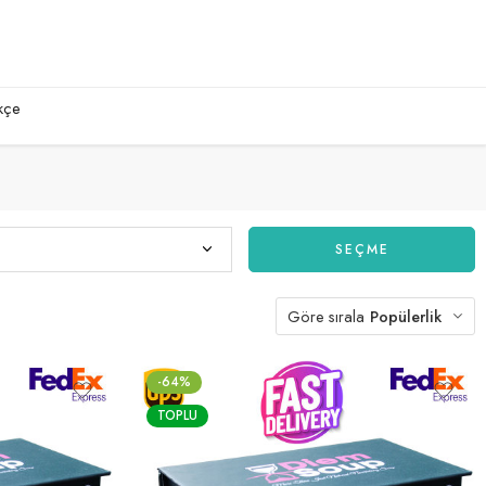
kçe
SEÇME
Göre sırala
Popülerlik
-64%
TOPLU