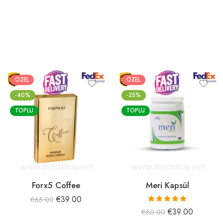
ÖZEL
ÖZEL
-40%
-35%
TOPLU
TOPLU
Forx5 Coffee
Meri Kapsül
€
39.00
€
65.00
5 üzerinden
€
39.00
€
60.00
5.00
oy aldı