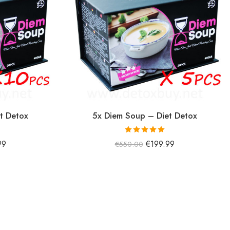
t Detox
5x Diem Soup – Diet Detox
5 üzerinden
99
€
199.99
€
550.00
5.01
oy aldı