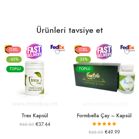
Ürünleri tavsiye et
ÖZEL
ÖZEL
-42%
-23%
TOPLU
TOPLU
Trex Kapsül
Formbella Çay – Kapsül
€
37.44
€
65.00
5 üzerinden
€
49.99
€
65.00
5.00
oy aldı