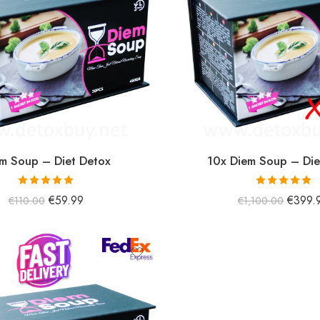
m Soup – Diet Detox
10x Diem Soup – Die
5 üzerinden
5 üzerinden
€
59.99
€
399.
€
110.00
€
1,100.00
5.00
oy aldı
5.01
oy aldı