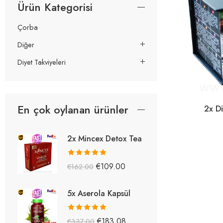
Ürün Kategorisi
Çorba
Diğer
Diyet Takviyeleri
En çok oylanan ürünler
2x D
2x Mincex Detox Tea
5 üzerinden
€
109.00
€
162.00
5.38
oy aldı
5x Aserola Kapsül
5 üzerinden
€
183.08
€
337.00