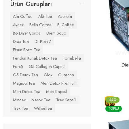
Ürün Gurupları
Ala Coffee
Alâ Tea
Aserola
Aycex
Bella Coffee
Bi Coffee
Bo Diyet Çorba
Diem Soup
Diox Tea
Dr Poin 7
Efsun Form Tea
Feridun Kunak Detox Tea
Formbella
Die
Forx5
G5 Collagen Capsul
G5 Detox Tea
Glox
Guarana
Magic-x Tea
Meri Detox Premium
Meri Detox Tea
Meri Kapsül
Mincex
Nerox Tea
Trex Kapsül
-55%
Trex Tea
WitnesTea
TOPLU