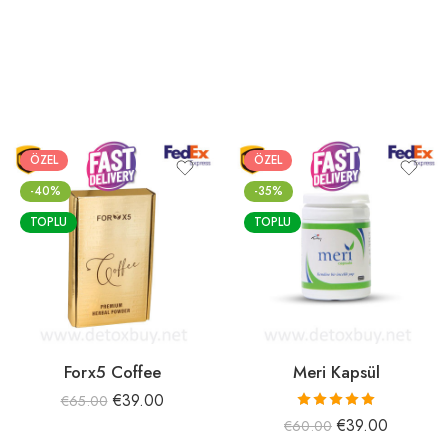
ÖZEL
ÖZEL
-40%
-35%
TOPLU
TOPLU
Forx5 Coffee
Meri Kapsül
€
39.00
€
65.00
5 üzerinden
€
39.00
€
60.00
5.00
oy aldı