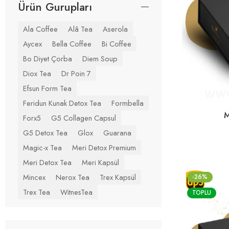
Ürün Gurupları
Ala Coffee
Alâ Tea
Aserola
Aycex
Bella Coffee
Bi Coffee
Bo Diyet Çorba
Diem Soup
Diox Tea
Dr Poin 7
Efsun Form Tea
Feridun Kunak Detox Tea
Formbella
M
Forx5
G5 Collagen Capsul
G5 Detox Tea
Glox
Guarana
Magic-x Tea
Meri Detox Premium
Meri Detox Tea
Meri Kapsül
Mincex
Nerox Tea
Trex Kapsül
-26%
Trex Tea
WitnesTea
TOPLU