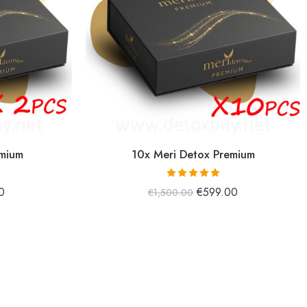
emium
10x Meri Detox Premium
5 üzerinden
0
€
599.00
€
1,500.00
5.00
oy aldı