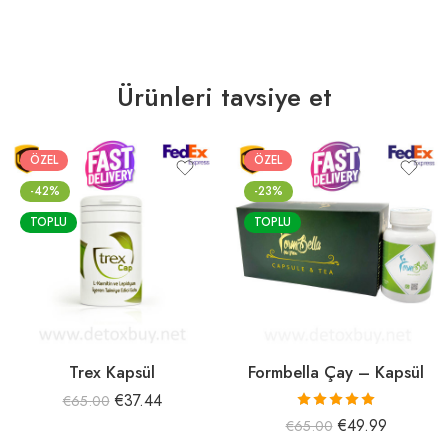
Ürünleri tavsiye et
ÖZEL
ÖZEL
-42%
-23%
TOPLU
TOPLU
Trex Kapsül
Formbella Çay – Kapsül
€
37.44
€
65.00
5 üzerinden
€
49.99
€
65.00
5.00
oy aldı