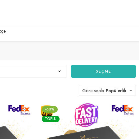
kçe
SEÇME
Göre sırala
Popülerlik
-60%
TOPLU