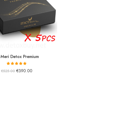
 Meri Detox Premium
5 üzerinden
€
390.00
€
525.00
5.00
oy aldı