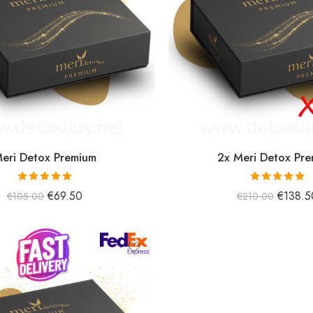
eri Detox Premium
2x Meri Detox Pr
5 üzerinden
5 üzerinden
€
69.50
€
138.5
€
105.00
€
210.00
5.00
oy aldı
5.00
oy aldı