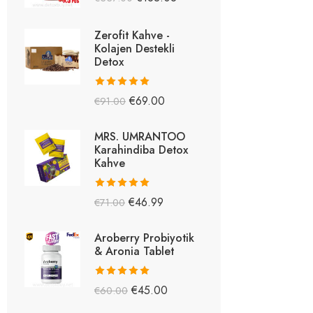
5.26
oy aldı
Zerofit Kahve -
Kolajen Destekli
Detox
5 üzerinden
€
69.00
€
91.00
5.15
oy aldı
MRS. UMRANTOO
Karahindiba Detox
Kahve
5 üzerinden
€
46.99
€
71.00
5.08
oy aldı
Aroberry Probiyotik
& Aronia Tablet
5 üzerinden
€
45.00
€
60.00
5.03
oy aldı