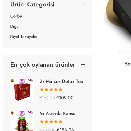
Ürün Kategorisi
Çorba
Diğer
Diyet Takviyeleri
En çok oylanan ürünler
5x
2x Mincex Detox Tea
5 üzerinden
€
109.00
€
162.00
5.38
oy aldı
5x Aserola Kapsül
5 üzerinden
€
183.08
€
337.00