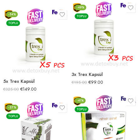
5.00
oy aldı
-49%
-54%
TOPLU
TOPLU
3x Trex Kapsül
5x Trex Kapsül
€
99.00
€
195.00
€
149.00
€
325.00
-41%
-37%
TOPLU
TOPLU