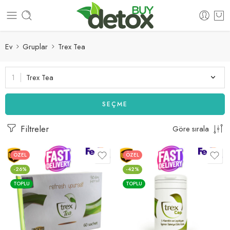
Ev
Gruplar
Trex Tea
Trex Tea
SEÇME
Filtreler
Göre sırala
ÖZEL
ÖZEL
-26%
-42%
TOPLU
TOPLU