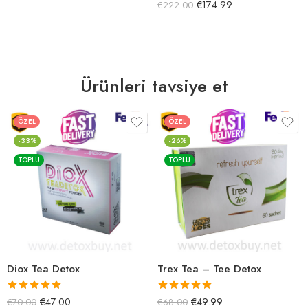
5 üzerinden
€
174.99
€
222.00
5.00
oy aldı
Ürünleri tavsiye et
ÖZEL
ÖZEL
-33%
-26%
TOPLU
TOPLU
Diox Tea Detox
Trex Tea – Tee Detox
5 üzerinden
5 üzerinden
€
47.00
€
49.99
€
70.00
€
68.00