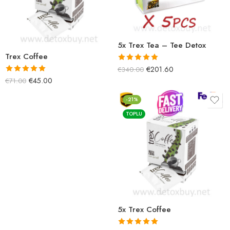
5x Trex Tea – Tee Detox
Trex Coffee
5 üzerinden
€
201.60
€
340.00
5.00
oy aldı
5 üzerinden
€
45.00
€
71.00
5.00
oy aldı
-21%
TOPLU
5x Trex Coffee