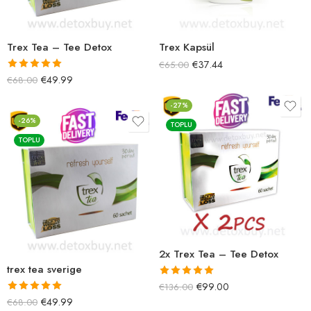
Trex Tea – Tee Detox
Trex Kapsül
€
37.44
€
65.00
5 üzerinden
€
49.99
€
68.00
5.00
oy aldı
-27%
-26%
TOPLU
TOPLU
2x Trex Tea – Tee Detox
trex tea sverige
5 üzerinden
€
99.00
€
136.00
5.00
oy aldı
5 üzerinden
€
49.99
€
68.00