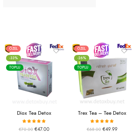
ÖZEL
ÖZEL
-33%
-26%
TOPLU
TOPLU
Diox Tea Detox
Trex Tea – Tee Detox
5 üzerinden
5 üzerinden
€
47.00
€
49.99
€
70.00
€
68.00
5.00
oy aldı
5.00
oy aldı