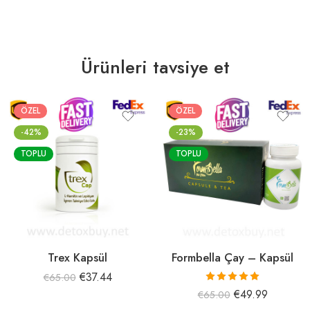
Ürünleri tavsiye et
ÖZEL
ÖZEL
-42%
-23%
TOPLU
TOPLU
Trex Kapsül
Formbella Çay – Kapsül
€
37.44
€
65.00
5 üzerinden
€
49.99
€
65.00
5.00
oy aldı