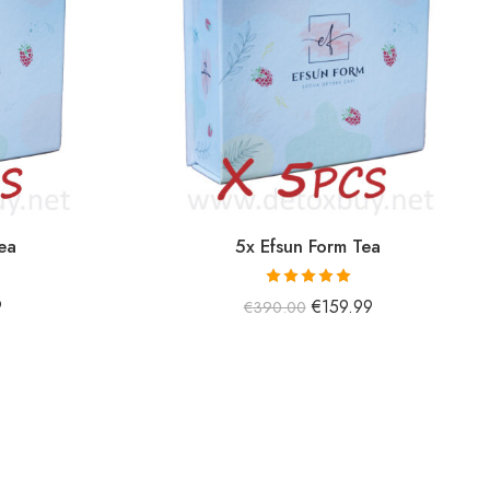
ea
5x Efsun Form Tea
5 üzerinden
9
€
159.99
€
390.00
5.00
oy aldı