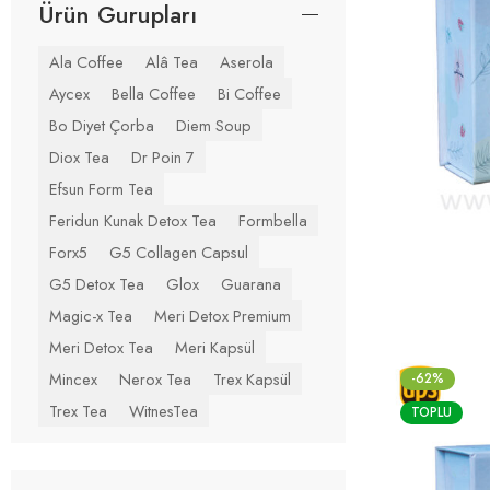
Ürün Gurupları
Ala Coffee
Alâ Tea
Aserola
Aycex
Bella Coffee
Bi Coffee
Bo Diyet Çorba
Diem Soup
Diox Tea
Dr Poin 7
Efsun Form Tea
Feridun Kunak Detox Tea
Formbella
Forx5
G5 Collagen Capsul
G5 Detox Tea
Glox
Guarana
Magic-x Tea
Meri Detox Premium
Meri Detox Tea
Meri Kapsül
Mincex
Nerox Tea
Trex Kapsül
-62%
Trex Tea
WitnesTea
TOPLU