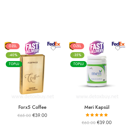
ÖZEL
ÖZEL
-40%
-35%
TOPLU
TOPLU
Forx5 Coffee
Meri Kapsül
€
39.00
€
65.00
5 üzerinden
€
39.00
€
60.00
5.00
oy aldı