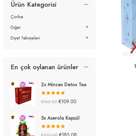
Ürün Kategorisi
Çorba
Diğer
Diyet Takviyeleri
En çok oylanan ürünler
2x Mincex Detox Tea
5 üzerinden
€
109.00
€
162.00
5.38
oy aldı
5x Aserola Kapsül
5 üzerinden
€
183.08
€
337.00