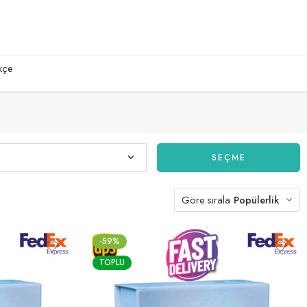
kçe
SEÇME
Göre sırala
Popülerlik
-59%
TOPLU