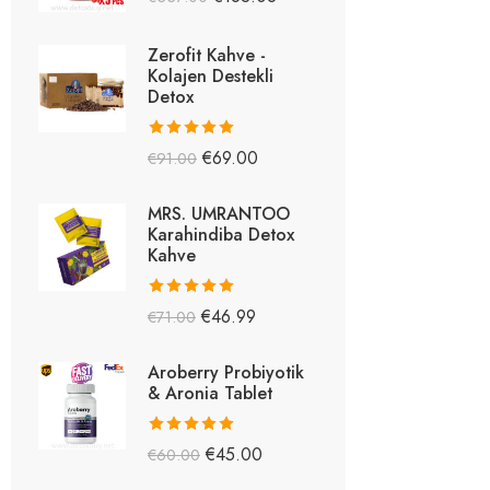
5.26
oy aldı
Zerofit Kahve -
Kolajen Destekli
Detox
5 üzerinden
€
69.00
€
91.00
5.15
oy aldı
MRS. UMRANTOO
Karahindiba Detox
Kahve
5 üzerinden
€
46.99
€
71.00
5.08
oy aldı
Aroberry Probiyotik
& Aronia Tablet
5 üzerinden
€
45.00
€
60.00
5.03
oy aldı