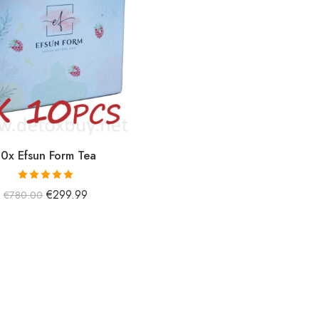
10x Efsun Form Tea
5 üzerinden
€
299.99
€
780.00
5.00
oy aldı