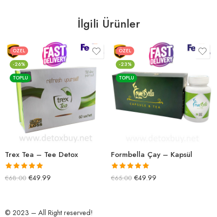
İlgili Ürünler
ÖZEL
ÖZEL
-26%
-23%
TOPLU
TOPLU
Trex Tea – Tee Detox
Formbella Çay – Kapsül
5 üzerinden
5 üzerinden
€
49.99
€
49.99
€
68.00
€
65.00
5.00
oy aldı
5.00
oy aldı
© 2023 – All Right reserved!