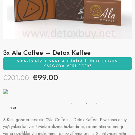
3x Ala Coffee – Detox Kaffee
SIPARIŞINIZ 1 SAAT 4 DAKIKA IÇINDE BUGÜN
KARGOYA VERILECEK!
€
99.00
€
201.00
11 son 5 saat içinde satıldı
Acele etmek! 53'den fazla kişinin alışveriş sepetlerinde bu
3 Kutu gönderilecektir. “Ala Coffee – Detox Kaffee: Piyasanın en iyi
var
yağ yakıcı kahvesi! Metabolizma hızlandırıcı, ödem atıcı ve enerji
verici özellikleriyle mükemmel bir zayıflama ürünü. Su ihtiyacını arttırır