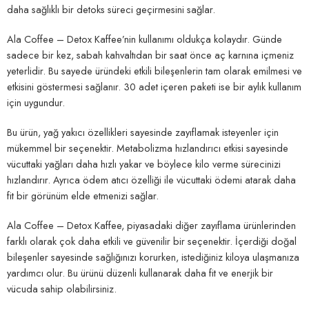
daha sağlıklı bir detoks süreci geçirmesini sağlar.
Ala Coffee – Detox Kaffee’nin kullanımı oldukça kolaydır. Günde
sadece bir kez, sabah kahvaltıdan bir saat önce aç karnına içmeniz
yeterlidir. Bu sayede üründeki etkili bileşenlerin tam olarak emilmesi ve
etkisini göstermesi sağlanır. 30 adet içeren paketi ise bir aylık kullanım
için uygundur.
Bu ürün, yağ yakıcı özellikleri sayesinde zayıflamak isteyenler için
mükemmel bir seçenektir. Metabolizma hızlandırıcı etkisi sayesinde
vücuttaki yağları daha hızlı yakar ve böylece kilo verme sürecinizi
hızlandırır. Ayrıca ödem atıcı özelliği ile vücuttaki ödemi atarak daha
fit bir görünüm elde etmenizi sağlar.
Ala Coffee – Detox Kaffee, piyasadaki diğer zayıflama ürünlerinden
farklı olarak çok daha etkili ve güvenilir bir seçenektir. İçerdiği doğal
bileşenler sayesinde sağlığınızı korurken, istediğiniz kiloya ulaşmanıza
yardımcı olur. Bu ürünü düzenli kullanarak daha fit ve enerjik bir
vücuda sahip olabilirsiniz.