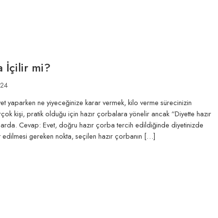
 İçilir mi?
024
yet yaparken ne yiyeceğinize karar vermek, kilo verme sürecinizin
rçok kişi, pratik olduğu için hazır çorbalara yönelir ancak “Diyette hazır
llarda. Cevap: Evet, doğru hazır çorba tercih edildiğinde diyetinizde
t edilmesi gereken nokta, seçilen hazır çorbanın […]