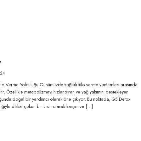
y
024
ı Kilo Verme Yolculuğu Günümüzde sağlıklı kilo verme yöntemleri arasında
iptir. Özellikle metabolizmayı hızlandıran ve yağ yakımını destekleyen
luğunda doğal bir yardımcı olarak öne çıkıyor. Bu noktada, G5 Detox
eriğiyle dikkat çeken bir ürün olarak karşımıza […]