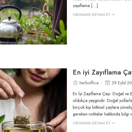
zayıflama […]
OKUMAYA DEVAM ET ➞
En iyi Zayıflama Ça
herboffice
29 Eylül 2
En İyi Zayıflama Çayı: Doğal ve Et
oldukça yaygındır. Doğal yollarl
birçok kişi bitkisel çaylara yönel
gereken noktalar hakkında bilgi 
OKUMAYA DEVAM ET ➞