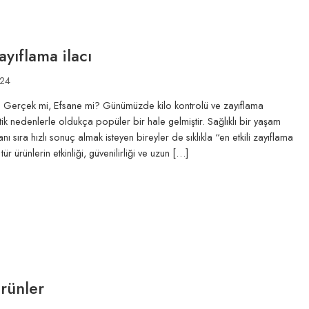
ayıflama ilacı
024
ı: Gerçek mi, Efsane mi? Günümüzde kilo kontrolü ve zayıflama
ik nedenlerle oldukça popüler bir hale gelmiştir. Sağlıklı bir yaşam
nı sıra hızlı sonuç almak isteyen bireyler de sıklıkla “en etkili zayıflama
tür ürünlerin etkinliği, güvenilirliği ve uzun […]
ürünler