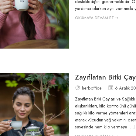
desteklediğini göstermektedir. Öze
yardımcı olurken aynı zamanda y
OKUMAYA DEVAM ET ➞
Zayıflatan Bitki Çay
herboffice
6 Aralık 2
Zayıflatan Bitki Çayları ve Sağlı
alışkanlıkları, kilo kontrolünü gü
sağlıklı kilo verme yöntemleri ara
atarak vücudun yağ yakımını destek
sayesinde hem kilo vermeye […]