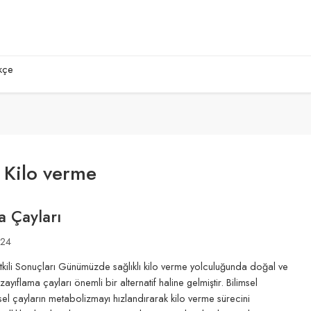
kçe
:
Kilo verme
 Çayları
024
tkili Sonuçları Günümüzde sağlıklı kilo verme yolculuğunda doğal ve
 zayıflama çayları önemli bir alternatif haline gelmiştir. Bilimsel
isel çayların metabolizmayı hızlandırarak kilo verme sürecini