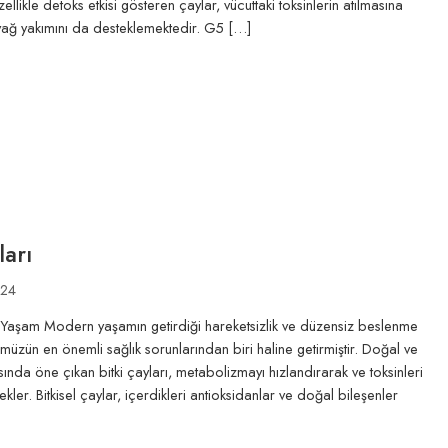
llikle detoks etkisi gösteren çaylar, vücuttaki toksinlerin atılmasına
ağ yakımını da desteklemektedir. G5 […]
ları
024
klı Yaşam Modern yaşamın getirdiği hareketsizlik ve düzensiz beslenme
nümüzün en önemli sağlık sorunlarından biri haline getirmiştir. Doğal ve
sında öne çıkan bitki çayları, metabolizmayı hızlandırarak ve toksinleri
ler. Bitkisel çaylar, içerdikleri antioksidanlar ve doğal bileşenler