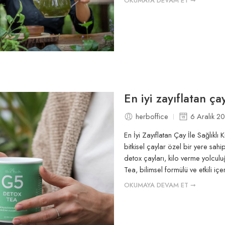
OKUMAYA DEVAM ET ➞
En iyi zayıflatan ça
herboffice
6 Aralık 2
En İyi Zayıflatan Çay İle Sağlıkl
bitkisel çaylar özel bir yere sah
detox çayları, kilo verme yolcu
Tea, bilimsel formülü ve etkili iç
OKUMAYA DEVAM ET ➞