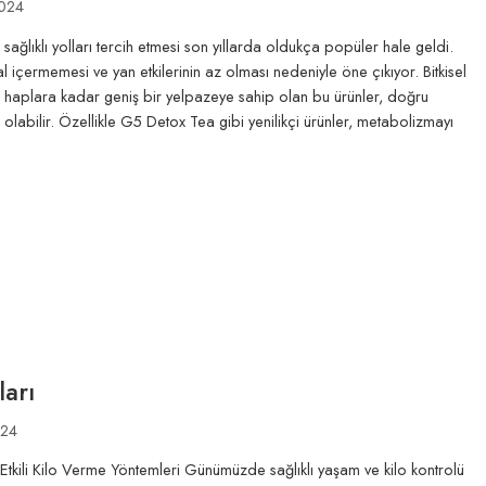
2024
sağlıklı yolları tercih etmesi son yıllarda oldukça popüler hale geldi.
sal içermemesi ve yan etkilerinin az olması nedeniyle öne çıkıyor. Bitkisel
haplara kadar geniş bir yelpazeye sahip olan bu ürünler, doğru
i olabilir. Özellikle G5 Detox Tea gibi yenilikçi ürünler, metabolizmayı
ları
024
e Etkili Kilo Verme Yöntemleri Günümüzde sağlıklı yaşam ve kilo kontrolü