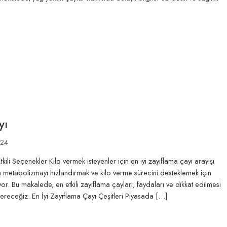
yı
024
kili Seçenekler Kilo vermek isteyenler için en iyi zayıflama çayı arayışı
a metabolizmayı hızlandırmak ve kilo verme sürecini desteklemek için
iyor. Bu makalede, en etkili zayıflama çayları, faydaları ve dikkat edilmesi
vereceğiz. En İyi Zayıflama Çayı Çeşitleri Piyasada […]