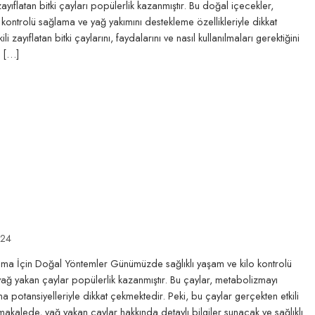
 zayıflatan bitki çayları popülerlik kazanmıştır. Bu doğal içecekler,
kontrolü sağlama ve yağ yakımını destekleme özellikleriyle dikkat
 zayıflatan bitki çaylarını, faydalarını ve nasıl kullanılmaları gerektiğini
. […]
024
lama İçin Doğal Yöntemler Günümüzde sağlıklı yaşam ve kilo kontrolü
, yağ yakan çaylar popülerlik kazanmıştır. Bu çaylar, metabolizmayı
ma potansiyelleriyle dikkat çekmektedir. Peki, bu çaylar gerçekten etkili
u makalede, yağ yakan çaylar hakkında detaylı bilgiler sunacak ve sağlıklı