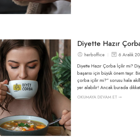
Diyette Hazır Çorba
herboffice
6 Aralık 2
Diyette Hazır Çorba İçilir mi? Di
başarısı için büyük önem taşır. Bi
çorba içilir mi?” sorusu hala akı
yer alabilir! Ancak burada dikka
OKUMAYA DEVAM ET ➞